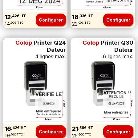
12
18
,42€ HT
,33€ HT
Configurer
Configurer
14
22
,90€ TTC
,00€ TTC
Colop
Printer Q24
Colop
Printer Q30
Dateur
Dateur
4 lignes max.
6 lignes max.
16
21
,42€ HT
,58€ HT
Configurer
Configurer
19
25
,70€ TTC
,90€ TTC