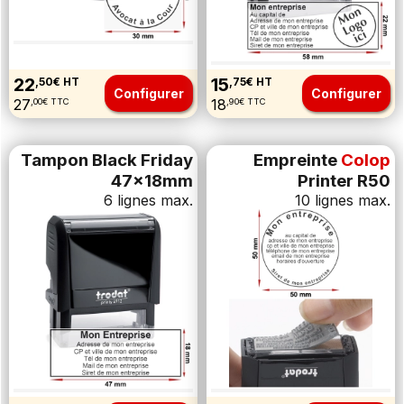
22
15
,50€ HT
,75€ HT
Configurer
Configurer
27
18
,00€ TTC
,90€ TTC
Tampon Black Friday
Empreinte
Colop
47x18mm
Printer R50
6 lignes max.
10 lignes max.