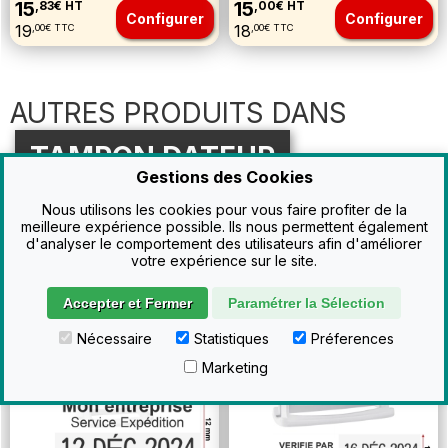
15
15
,83€ HT
,00€ HT
Configurer
Configurer
19
18
,00€ TTC
,00€ TTC
AUTRES PRODUITS DANS
TAMPON DATEUR
Gestions des Cookies
Nous utilisons les cookies pour vous faire profiter de la
Colop
Mini Dateur
Colop
Mini Dateur
meilleure expérience possible. Ils nous permettent également
d'analyser le comportement des utilisateurs afin d'améliorer
S160
S120 personnalisable
votre expérience sur le site.
2 lignes max.
2 lignes max.
Accepter et Fermer
Paramétrer la Sélection
Nécessaire
Statistiques
Préferences
Marketing