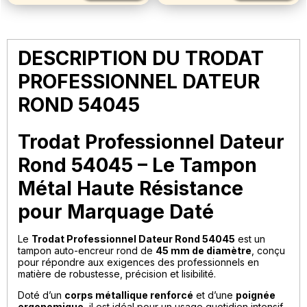
DESCRIPTION DU TRODAT
PROFESSIONNEL DATEUR
ROND 54045
Trodat Professionnel Dateur
Rond 54045 – Le Tampon
Métal Haute Résistance
pour Marquage Daté
Le
Trodat Professionnel Dateur Rond 54045
est un
tampon auto-encreur rond de
45 mm de diamètre
, conçu
pour répondre aux exigences des professionnels en
matière de robustesse, précision et lisibilité.
Doté d’un
corps métallique renforcé
et d’une
poignée
ergonomique
, il est idéal pour un usage quotidien intensif.