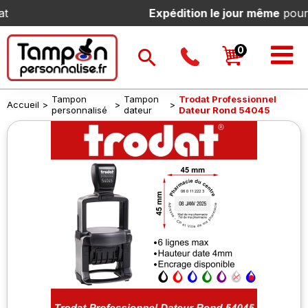
Expédition le jour même
pour toute c
Tampon
Tampon
Trodat Professionnel
Accueil
>
>
>
personnalisé
dateur
Dateur Rond 54045