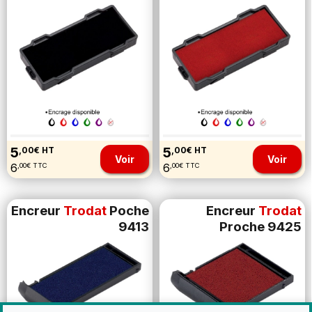
5
5
,00€ HT
,00€ HT
Voir
Voir
6
6
,00€ TTC
,00€ TTC
Encreur
Trodat
Poche
Encreur
Trodat
9413
Proche 9425