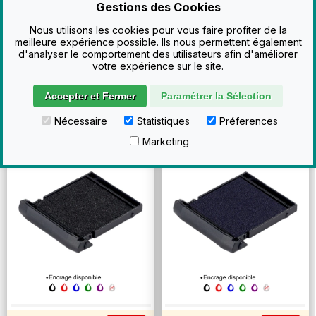
Gestions des Cookies
Nous utilisons les cookies pour vous faire profiter de la
meilleure expérience possible. Ils nous permettent également
d'analyser le comportement des utilisateurs afin d'améliorer
votre expérience sur le site.
5
5
,00€ HT
,00€ HT
Voir
Voir
6
6
,00€ TTC
,00€ TTC
Accepter et Fermer
Paramétrer la Sélection
Nécessaire
Statistiques
Préferences
Encreur
Trodat
Poche
Encreur
Trodat
Poche
Marketing
9430
9440