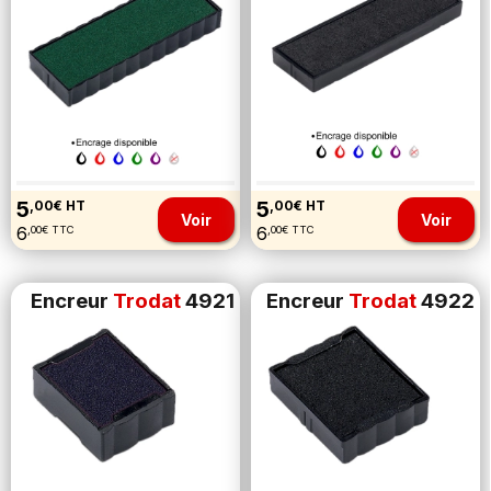
5
5
,00€ HT
,00€ HT
Voir
Voir
6
6
,00€ TTC
,00€ TTC
Encreur
Trodat
4921
Encreur
Trodat
4922