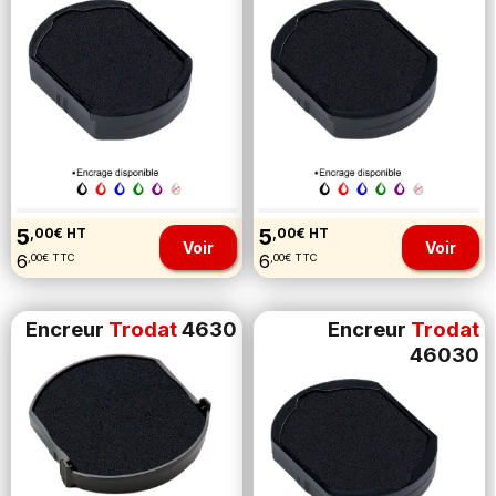
5
5
,00€ HT
,00€ HT
Voir
Voir
6
6
,00€ TTC
,00€ TTC
Encreur
Trodat
4630
Encreur
Trodat
46030