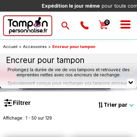
pédition le jour même
pour toute commande passée avan
Accueil
>
Accessoires
>
Encreur pour tampon
Encreur pour tampon
Prolongez la durée de vie de vos tampons et retrouvez des
empreintes nettes avec nos encreurs de rechange.
Spécialement conçus pour recharger vos tampons encreurs
lorsqu’ils commencent à s’estomper, ces produits vous permettent
de conserver une qualité de marquage optimale, jour après jour.
Faciles à remplacer, nos encreurs sont disponibles pour de
Filtrer
Trier par
nombreux modèles et marques, avec plusieurs couleurs au choix
selon vos besoins. Que vous utilisiez un tampon professionnel,
personnel ou administratif, nos encreurs assurent une impression
Affichage : 1 - 50 sur 129
propre, homogène et durable.
Redonnez de l’intensité à vos tampons en toute simplicité !