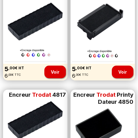
5
5
,00€ HT
,00€ HT
Voir
Voir
6
6
,00€ TTC
,00€ TTC
Encreur
Trodat
4817
Encreur
Trodat
Printy
Dateur 4850