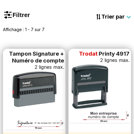
rapidement une signature accompagnée d’informations bancaires
claires sur vos documents officiels.
Filtrer
Alliez praticité et professionnalisme grâce à des empreintes
Trier par
nettes et précises, conçues pour gagner du temps et renforcer la
lisibilité de vos transactions. Découvrez nos options de
Affichage : 1 - 7 sur 7
personnalisation & optimisez vos processus administratifs dès
aujourd’hui avec 1 tampon signature sur mesure !
Tampon Signature +
Trodat
Printy 4917
Numéro de compte
2 lignes max.
2 lignes max.