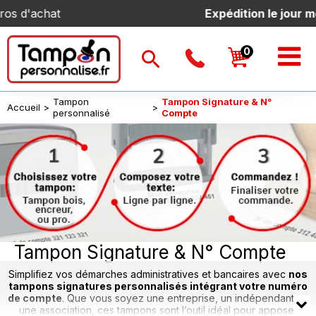
Expédition le jour même
pour 
Tampon
Tampon Signature & N°
Accueil
>
>
personnalisé
Compte
Tampon Signature & N° Compte
Simplifiez vos démarches administratives et bancaires avec
nos
tampons signatures personnalisés intégrant votre numéro
de compte
. Que vous soyez une entreprise, un indépendant ou
une association, ces tampons sont l’outil idéal pour apposer