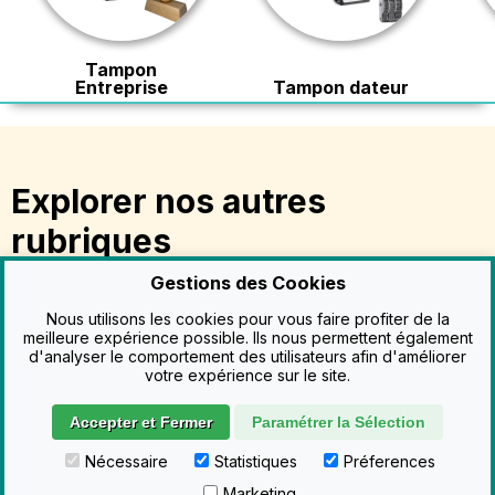
Tampon
Entreprise
Tampon dateur
Explorer nos autres
rubriques
Gestions des Cookies
Nous utilisons les cookies pour vous faire profiter de la
Tampons par métiers
meilleure expérience possible. Ils nous permettent également
Trouvez le tampon idéal selon votre profession.
d'analyser le comportement des utilisateurs afin d'améliorer
votre expérience sur le site.
Choisir son tampon
Accepter et Fermer
Paramétrer la Sélection
Choisissez votre tampon selon vos besoins : par type, par
forme, formules commerciales
Nécessaire
Statistiques
Préferences
Marketing