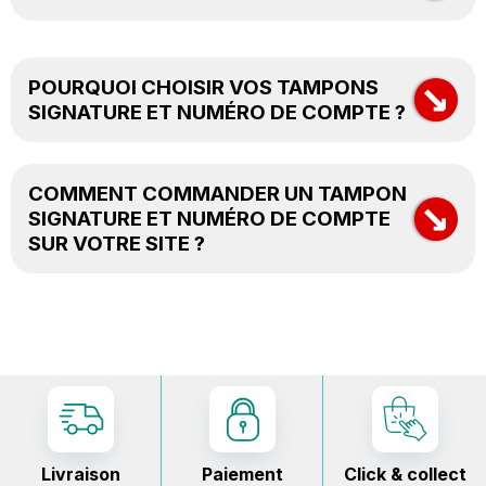
→
POURQUOI CHOISIR VOS TAMPONS
SIGNATURE ET NUMÉRO DE COMPTE ?
Personnalisation avancée
Matériaux de qualité
COMMENT COMMANDER UN TAMPON
→
Service rapide
SIGNATURE ET NUMÉRO DE COMPTE
Prix compétitifs
SUR VOTRE SITE ?
Tampons Signature et N° de
Compte
Livraison
Paiement
Click & collect