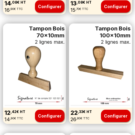
14
13
,08€ HT
,08€ HT
Configurer
Configurer
16
15
,90€ TTC
,70€ TTC
Tampon Bois
Tampon Bois
70x10mm
100x10mm
2 lignes max.
2 lignes max.
12
22
,42€ HT
,33€ HT
Configurer
Configurer
14
26
,90€ TTC
,80€ TTC