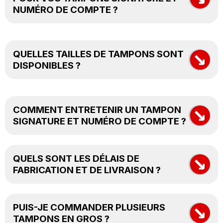
NUMÉRO DE COMPTE ?
→
Bois naturel
QUELLES TAILLES DE TAMPONS SONT
Plastique robuste
DISPONIBLES ?
Encres non toxiques
→
Petits formats
COMMENT ENTRETENIR UN TAMPON
Formats moyens
SIGNATURE ET NUMÉRO DE COMPTE ?
Grands formats
→
QUELS SONT LES DÉLAIS DE
FABRICATION ET DE LIVRAISON ?
Fabrication
jour
même
→
Livraison
1 à 3 jours ouvrables
PUIS-JE COMMANDER PLUSIEURS
TAMPONS EN GROS ?