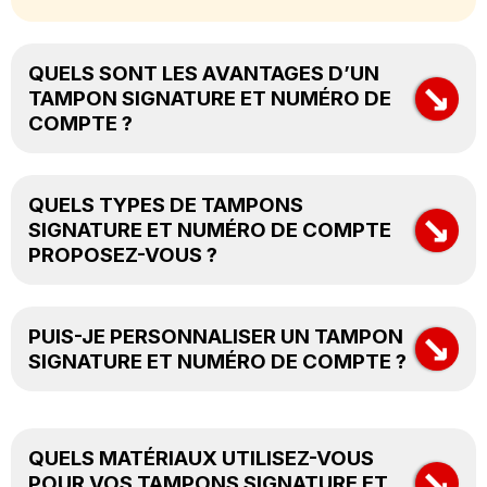
QUELS SONT LES AVANTAGES D’UN
→
TAMPON SIGNATURE ET NUMÉRO DE
COMPTE ?
Gain de temps
Précision
QUELS TYPES DE TAMPONS
→
Personnalisation
SIGNATURE ET NUMÉRO DE COMPTE
PROPOSEZ-VOUS ?
Polyvalence
Tampons automatiques
→
Tampons en bois
PUIS-JE PERSONNALISER UN TAMPON
Tampons personnalisés
SIGNATURE ET NUMÉRO DE COMPTE ?
QUELS MATÉRIAUX UTILISEZ-VOUS
→
POUR VOS TAMPONS SIGNATURE ET