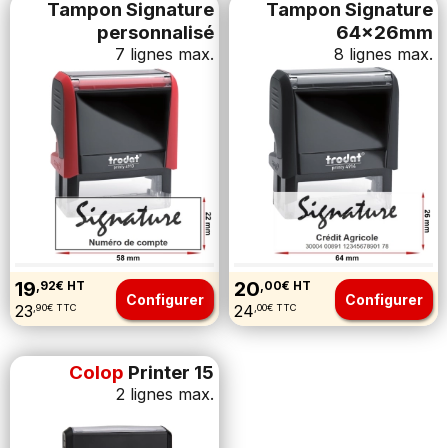
Tampon Signature
Tampon Signature
personnalisé
64x26mm
7 lignes max.
8 lignes max.
19
20
,92€ HT
,00€ HT
Configurer
Configurer
23
24
,90€ TTC
,00€ TTC
Colop
Printer 15
2 lignes max.