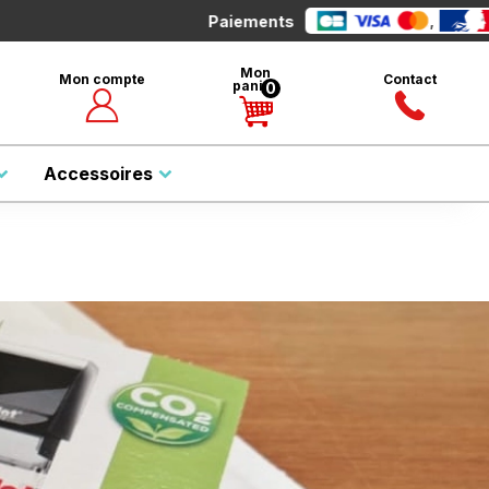
,
Mandat Administrat
Paiements
Mon
Mon compte
Contact
panier
0
Rechercher
Accessoires