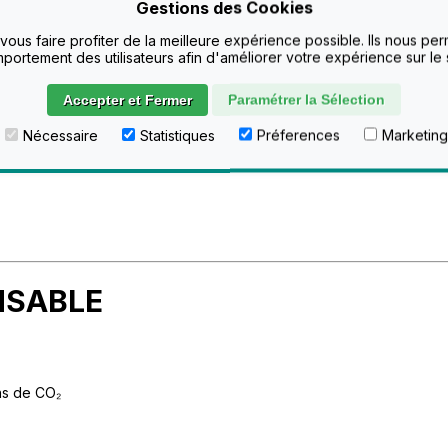
Gestions des Cookies
 vous faire profiter de la meilleure expérience possible. Ils nous pe
portement des utilisateurs afin d'améliorer votre expérience sur le s
de livraison
Poids du colis
Délai
Tarif TTC
Ta
< 1,5 kg
24h à 48h
23,88 €
1
Accepter et Fermer
Paramétrer la Sélection
Nécessaire
Statistiques
Préferences
Marketing
1,5 à 9 kg
24h à 48h
31,20 €
2
NSABLE
ons de CO₂