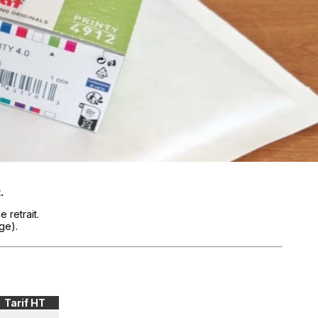
.
 retrait.
ge).
Tarif HT