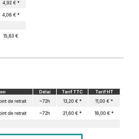
4,92 € *
4,08 € *
15,83 €
son
Délai
Tarif TTC
Tarif HT
int de retrait
~72h
13,20 € *
11,00 € *
int de retrait
~72h
21,60 € *
18,00 € *