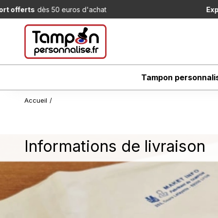
ros d'achat
Expédition le jour mêm
Tampon personnali
Accueil
/
Informations de livraison