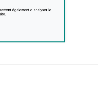
rmettent également d'analyser le
ite.
rif HT
9,90 €
6,00 €