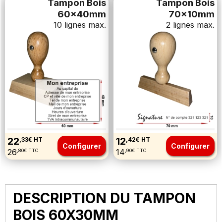
Tampon Bois
Tampon Bois
60x40mm
70x10mm
10 lignes max.
2 lignes max.
22
12
,33€ HT
,42€ HT
Configurer
Configurer
26
14
,80€ TTC
,90€ TTC
DESCRIPTION DU TAMPON
BOIS 60X30MM