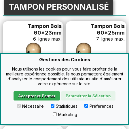
TAMPON PERSONNALISÉ
Tampon Bois
Tampon Bois
60x23mm
60x25mm
6 lignes max.
7 lignes max.
Gestions des Cookies
Nous utilisons les cookies pour vous faire profiter de la
meilleure expérience possible. Ils nous permettent également
d'analyser le comportement des utilisateurs afin d'améliorer
votre expérience sur le site.
Accepter et Fermer
Paramétrer la Sélection
12
13
,42€ HT
,25€ HT
Nécessaire
Statistiques
Préferences
Configurer
Configurer
14
15
,90€ TTC
,90€ TTC
Marketing