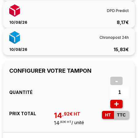
DPD Predict
8,17€
10/08/26
Chronopost 24h
15,83€
10/08/26
CONFIGURER VOTRE TAMPON
-
QUANTITÉ
+
PRIX TOTAL
14
,92€ HT
HT
TTC
14
/ unité
,92€ HT