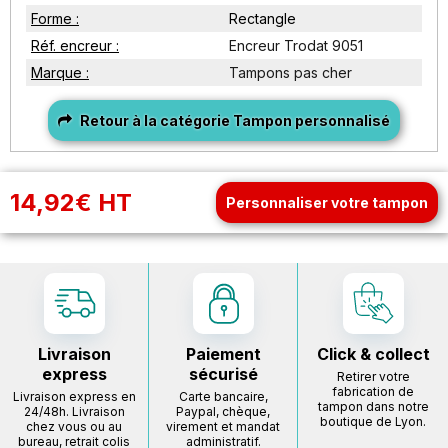
Forme :
Rectangle
Réf. encreur :
Encreur Trodat 9051
Marque :
Tampons pas cher
Retour à la catégorie Tampon personnalisé
14,92€ HT
Personnaliser votre tampon
Livraison
Paiement
Click & collect
express
sécurisé
Retirer votre
fabrication de
Livraison express en
Carte bancaire,
tampon dans notre
24/48h. Livraison
Paypal, chèque,
boutique de Lyon.
chez vous ou au
virement et mandat
bureau, retrait colis
administratif.