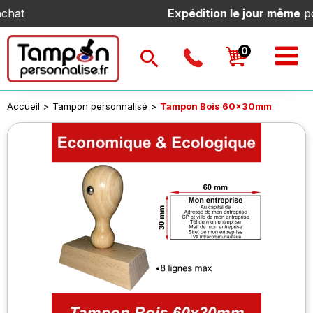
Expédition le jour même
pour tout
Accueil
>
Tampon personnalisé
>
Tampon Bois 60x30mm