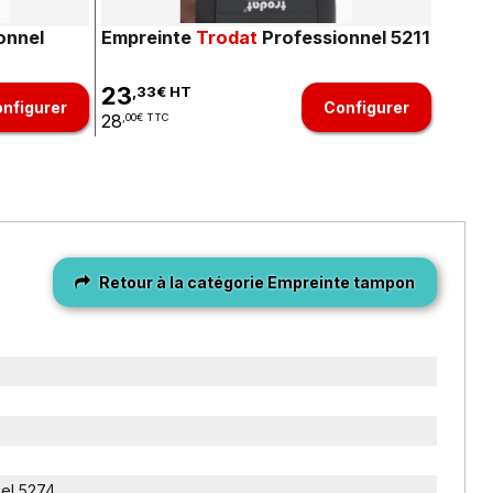
onnel
Empreinte
Trodat
Professionnel 5211
23
,33€ HT
nfigurer
Configurer
28
,00€ TTC
Retour à la catégorie Empreinte tampon
nel 5274