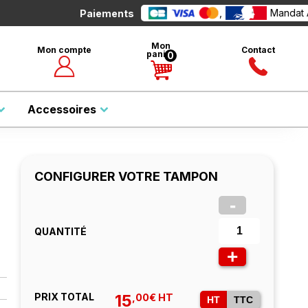
,
Mandat Administratif, Chèque
iements
Mon
Mon compte
Contact
panier
0
Rechercher
Accessoires
CONFIGURER VOTRE TAMPON
-
QUANTITÉ
+
PRIX TOTAL
15
,00€ HT
HT
TTC