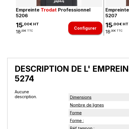
Empreinte
Trodat
Professionnel
Empreint
5206
5207
15
15
,00€ HT
,00€ HT
Configurer
18
18
,00€ TTC
,00€ TTC
DESCRIPTION DE L' EMPREI
5274
Aucune
description.
Dimensions
Nombre de lignes
Forme
Forme :
Réf. tampon :