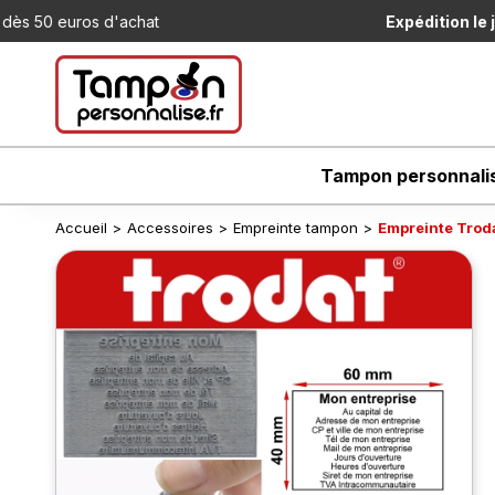
t
Expédition le jour même
pour tou
Tampon personnali
Accueil
>
Accessoires
>
Empreinte tampon
>
Empreinte Trod