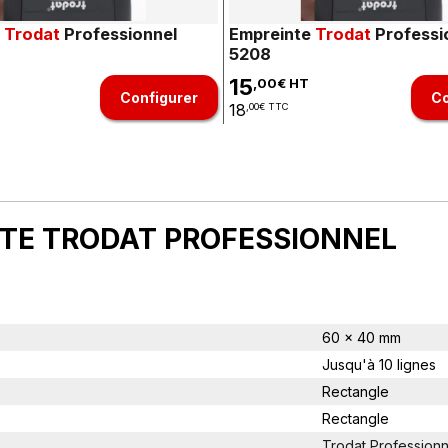
e
Trodat
Professionnel
Empreinte
Trodat
Professi
5208
15
,00€ HT
Configurer
Co
18
,00€ TTC
NTE TRODAT PROFESSIONNEL
60 x 40 mm
Jusqu'à 10 lignes
Rectangle
Rectangle
Trodat Profession