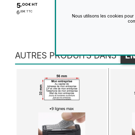
5
47
,00€ HT
,50€ H
Voir
6
57
,00€ TTC
,00€ TTC
Nous utilisons les cookies pour
com
AUTRES PRODUITS DANS
E