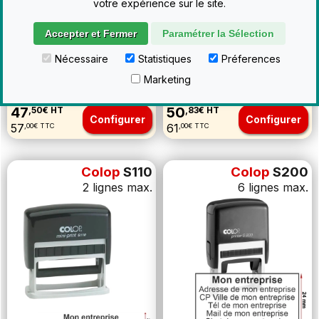
votre expérience sur le site.
Accepter et Fermer
Paramétrer la Sélection
Nécessaire
Statistiques
Préferences
Marketing
47
50
,50€ HT
,83€ HT
Configurer
Configurer
57
61
,00€ TTC
,00€ TTC
Colop
S110
Colop
S200
2 lignes max.
6 lignes max.