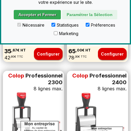
votre expérience sur le site.
Accepter et Fermer
Paramétrer la Sélection
Nécessaire
Statistiques
Préferences
Marketing
35
65
,67€ HT
,00€ HT
Configurer
Configurer
42
78
,80€ TTC
,00€ TTC
Colop
Professionnel
Colop
Professionnel
2300
2400
8 lignes max.
8 lignes max.