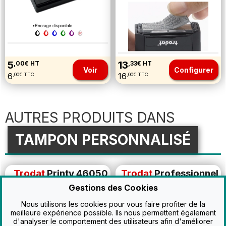
5
13
,00€ HT
,33€ HT
Voir
Configurer
6
16
,00€ TTC
,00€ TTC
AUTRES PRODUITS DANS
TAMPON PERSONNALISÉ
Trodat
Printy 46050
Trodat
Professionnel
10 lignes max.
Rond 5215
Gestions des Cookies
8 lignes max.
Nous utilisons les cookies pour vous faire profiter de la
meilleure expérience possible. Ils nous permettent également
d'analyser le comportement des utilisateurs afin d'améliorer