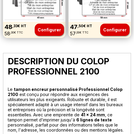
48
47
,33€ HT
,50€ HT
Configurer
Configurer
58
57
,00€ TTC
,00€ TTC
DESCRIPTION DU COLOP
PROFESSIONNEL 2100
Le
tampon encreur personnalisé Professionnel Colop
2100
est conçu pour répondre aux exigences des
utilisateurs les plus exigeants. Robuste et durable, il est
spécialement adapté à un usage intensif dans les bureaux
et entreprises où la précision et la longévité sont
essentielles. Avec une empreinte de
41 x 24 mm
, ce
tampon permet d’imprimer jusqu'à
6 lignes de texte
personnalisé, parfait pour des informations telles que le
nom, l'adresse, les coordonnées ou des mentions légales.