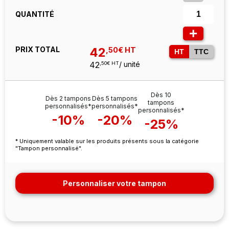
QUANTITÉ
+
PRIX TOTAL
42
,50€ HT
HT
TTC
42
/ unité
,50€ HT
Dès 10
Dès 2 tampons
Dès 5 tampons
tampons
personnalisés*
personnalisés*
personnalisés*
-10%
-20%
-25%
* Uniquement valable sur les produits présents sous la catégorie
"Tampon personnalisé".
Personnaliser votre tampon