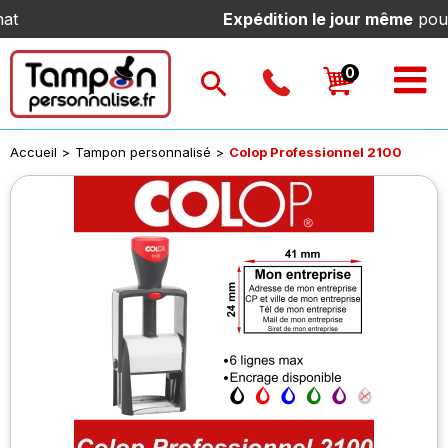
Expédition le jour même
pour toute
Accueil
>
Tampon personnalisé
>
Colop Professionnel 2100