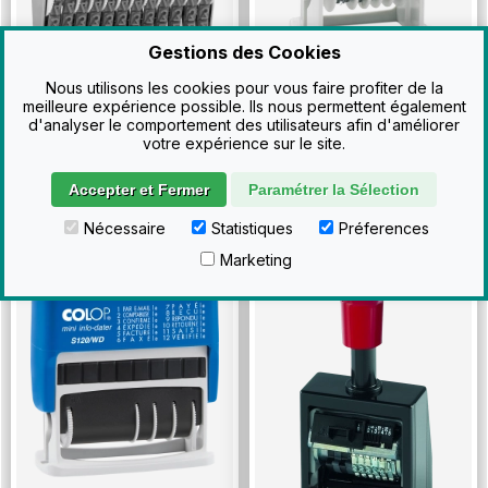
Gestions des Cookies
Nous utilisons les cookies pour vous faire profiter de la
20
13
,92€ HT
,92€ HT
meilleure expérience possible. Ils nous permettent également
Voir
Voir
d'analyser le comportement des utilisateurs afin d'améliorer
25
16
,10€ TTC
,70€ TTC
votre expérience sur le site.
Accepter et Fermer
Paramétrer la Sélection
Colop
Mini-dateur
Tampon Reiner B6K
Multiformule S120
Folioteur 4.5mm
Nécessaire
Statistiques
Préferences
WD
Marketing