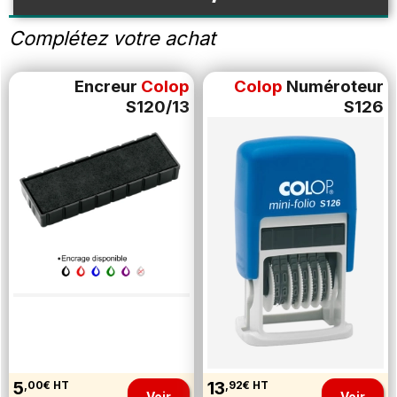
Complétez votre achat
Encreur
Colop
Colop
Numéroteur
S120/13
S126
5
13
,00€ HT
,92€ HT
Voir
Voir