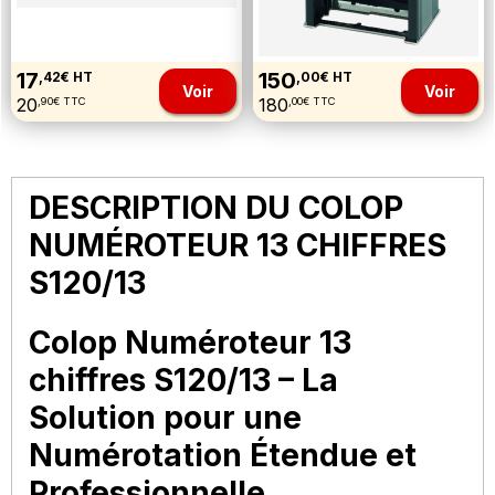
17
150
,42€ HT
,00€ HT
Voir
Voir
20
180
,90€ TTC
,00€ TTC
DESCRIPTION DU COLOP
NUMÉROTEUR 13 CHIFFRES
S120/13
Colop Numéroteur 13
chiffres S120/13 – La
Solution pour une
Numérotation Étendue et
Professionnelle