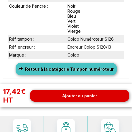
Couleur de l'encre :
Noir
Rouge
Bleu
Vert
Violet
Vierge
Réf. tampon :
Colop Numéroteur S126
Réf. encreur :
Encreur Colop S120/13
Marque :
Colop
Retour à la catégorie Tampon numéroteur
17,42€
Ajouter au panier
HT